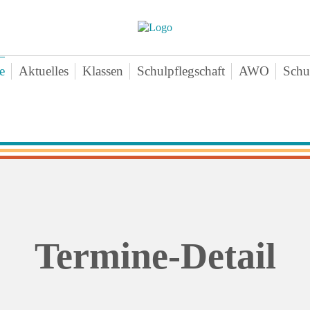
e
Aktuelles
Klassen
Schulpflegschaft
AWO
Schu
nschenteam
Klasse 1a
Aktuelles-
Ne
mine
Klasse 1b
Angebote
Vo
chichte
Klasse 1c
Zeiten
Sa
ten
Klasse 2a
Downloads
Bei
erne Infos
Klasse 2b
Kontakt
An
perationen
Klasse 2c
agogischer Dreiklang
Klasse 3a
Termine-Detail
ktikum
Klasse 3b
hiv
Klasse 3c
Klasse 4a
Klasse 4b