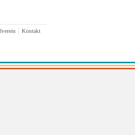
lverein
Kontakt
AWO
uigkeiten
rstand
tzung
tritt und Spenden
schaffungen