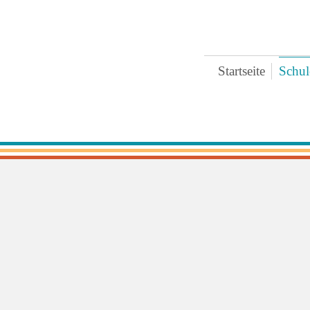
Startseite
Schul
Bre
Ter
Ges
Zei
Ext
Koo
Päd
Pra
Arc