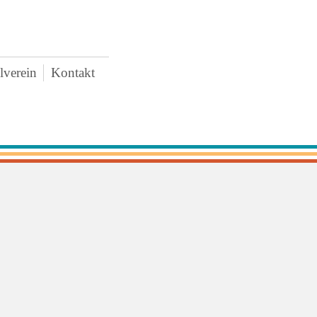
lverein
Kontakt
AWO
uigkeiten
rstand
tzung
tritt und Spenden
schaffungen