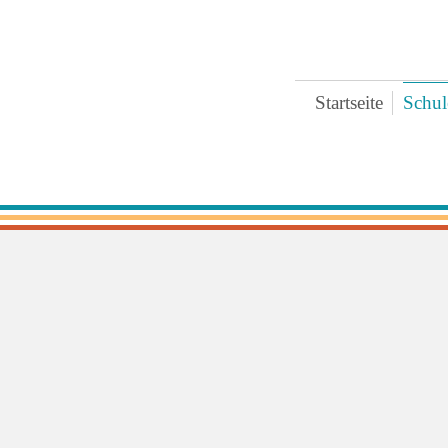
Startseite
Schul
Bre
Ter
Ges
Zei
Ext
Koo
Päd
Pra
Arc