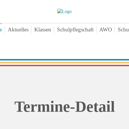
e
Aktuelles
Klassen
Schulpflegschaft
AWO
Schu
nschenteam
Klasse 1a
Aktuelles-
Ne
mine
Klasse 1b
Angebote
Vo
chichte
Klasse 1c
Zeiten
Sa
ten
Klasse 2a
Downloads
Bei
erne Infos
Klasse 2b
Kontakt
An
perationen
Klasse 2c
agogischer Dreiklang
Klasse 3a
Termine-Detail
ktikum
Klasse 3b
hiv
Klasse 3c
Klasse 4a
Klasse 4b