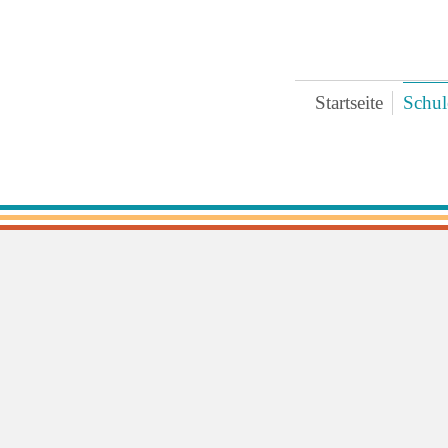
Startseite
Schul
Bre
Ter
Ges
Zei
Ext
Koo
Päd
Pra
Arc