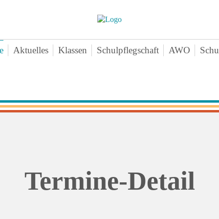
e
Aktuelles
Klassen
Schulpflegschaft
AWO
Schu
nschenteam
Klasse 1a
Aktuelles-
Ne
mine
Klasse 1b
Angebote
Vo
chichte
Klasse 1c
Zeiten
Sa
ten
Klasse 2a
Downloads
Bei
erne Infos
Klasse 2b
Kontakt
An
perationen
Klasse 2c
agogischer Dreiklang
Klasse 3a
Termine-Detail
ktikum
Klasse 3b
hiv
Klasse 3c
Klasse 4a
Klasse 4b