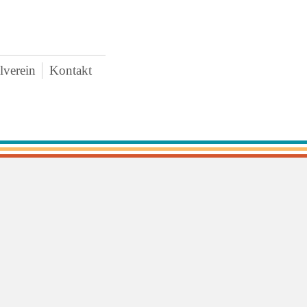
lverein
Kontakt
AWO
uigkeiten
rstand
tzung
tritt und Spenden
schaffungen