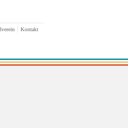
lverein
Kontakt
AWO
uigkeiten
rstand
tzung
tritt und Spenden
schaffungen