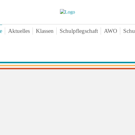
e
Aktuelles
Klassen
Schulpflegschaft
AWO
Schu
nschenteam
Klasse 1a
Aktuelles-
Ne
mine
Klasse 1b
Angebote
Vo
chichte
Klasse 1c
Zeiten
Sa
ten
Klasse 2a
Downloads
Bei
erne Infos
Klasse 2b
Kontakt
An
perationen
Klasse 2c
agogischer Dreiklang
Klasse 3a
ktikum
Klasse 3b
hiv
Klasse 3c
Klasse 4a
Klasse 4b