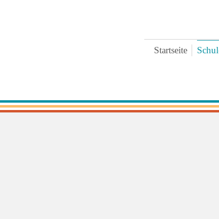
Startseite
Schul
Bre
Ter
Ges
Zei
Ext
Koo
Päd
Pra
Arc