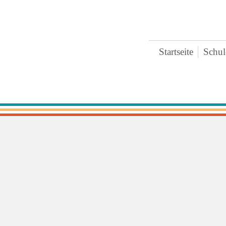
Startseite
Schul
Bre
Ter
Ges
Zei
Ext
Koo
Päd
Pra
Arc