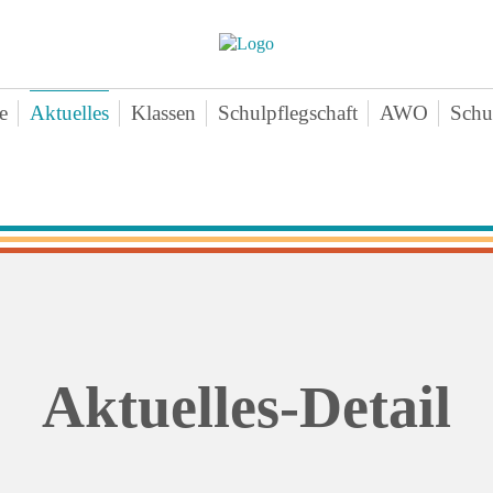
e
Aktuelles
Klassen
Schulpflegschaft
AWO
Schu
nschenteam
Klasse 1a
Aktuelles-
Ne
mine
Klasse 1b
Angebote
Vo
chichte
Klasse 1c
Zeiten
Sa
ten
Klasse 2a
Downloads
Bei
erne Infos
Klasse 2b
Kontakt
An
perationen
Klasse 2c
agogischer Dreiklang
Klasse 3a
Aktuelles-Detail
ktikum
Klasse 3b
hiv
Klasse 3c
Klasse 4a
Klasse 4b