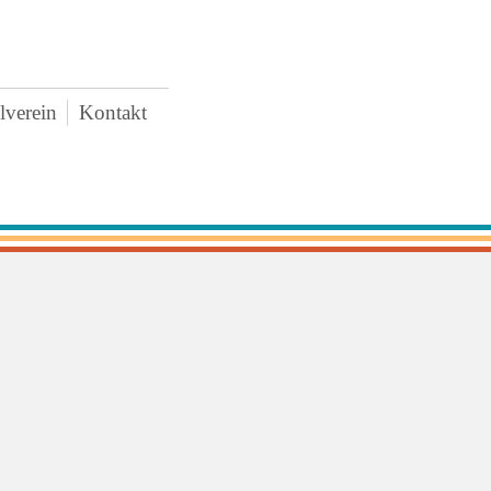
lverein
Kontakt
AWO
uigkeiten
rstand
tzung
tritt und Spenden
schaffungen