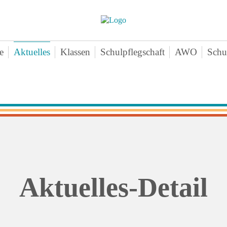
e
Aktuelles
Klassen
Schulpflegschaft
AWO
Schu
nschenteam
Klasse 1a
Aktuelles-
Ne
mine
Klasse 1b
Angebote
Vo
chichte
Klasse 1c
Zeiten
Sa
ten
Klasse 2a
Downloads
Bei
erne Infos
Klasse 2b
Kontakt
An
perationen
Klasse 2c
agogischer Dreiklang
Klasse 3a
Aktuelles-Detail
ktikum
Klasse 3b
hiv
Klasse 3c
Klasse 4a
Klasse 4b