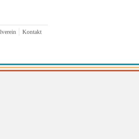
lverein
Kontakt
AWO
uigkeiten
rstand
tzung
tritt und Spenden
schaffungen