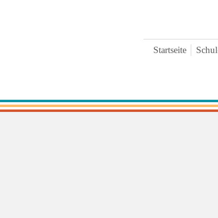
Startseite
Schul
Bre
Ter
Ges
Zei
Ext
Koo
Päd
Pra
Arc